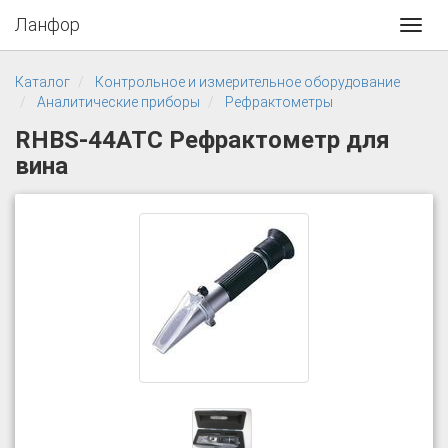
Ланфор
Toggl
navig
Каталог
Контрольное и измерительное оборудование
Аналитические приборы
Рефрактометры
RHBS-44ATC Рефрактометр для
вина