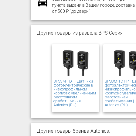
пункта выдачи в Вашем городе, доставка
от 500 ₽ "до двери"
Другие товары из раздела BPS Серия:
BPS3M-TDT - Датчики
BPS3M-TDT-P - Д
фотоэлектрические в
фотоэлектричес
низкопрофильном
низкопрофильн
корпусе с увеличенным
корпусе с увели
расстоянием
расстоянием
срабатывания |
срабатывания |
Autonics (RU)
Autonics (RU)
Другие товары бренда Autonics: