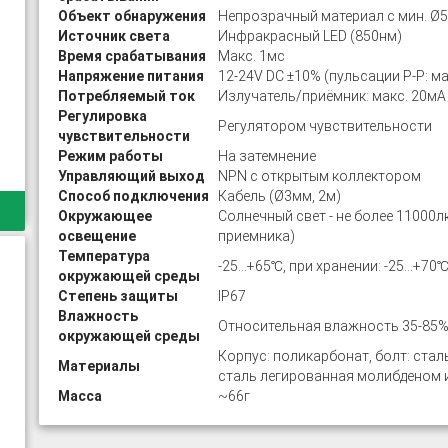
Объект обнаружения
Непрозрачный материал с мин. Ø
Источник света
Инфракрасный LED (850нм)
Время срабатывания
Макс. 1мс
Напряжение питания
12-24V DC ±10% (пульсации P-P: ма
Потребляемый ток
Излучатель/приёмник: макс. 20мА
Регулировка
Регулятором чувствительности
чувствительности
Режим работы
На затемнение
Управляющий выход
NPN с открытым коллектором
Способ подключения
Кабель (Ø3мм, 2м)
Окружающее
Солнечный свет - не более 11000лк
освещение
приемника)
Температура
-25…+65℃, при хранении: -25…+70
окружающей среды
Степень защиты
IP67
Влажность
Относительная влажность 35-85%,
окружающей среды
Корпус: поликарбонат, болт: стал
Материалы
сталь легированная молибденом 
Масса
~66г