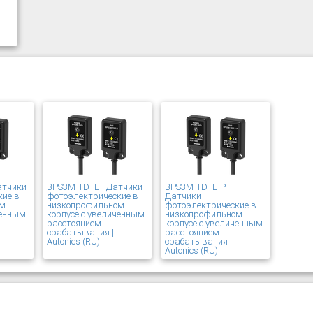
атчики
BPS3M-TDTL - Датчики
BPS3M-TDTL-P -
кие в
фотоэлектрические в
Датчики
ом
низкопрофильном
фотоэлектрические в
ченным
корпусе с увеличенным
низкопрофильном
расстоянием
корпусе с увеличенным
срабатывания |
расстоянием
Autonics (RU)
срабатывания |
Autonics (RU)