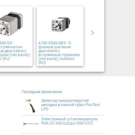
545-G5 -
A10K-S545-GB5 - 5-
ступенчатые
фазные шаговые
е двигатели с
двигатели с
ором (тип вала) |
встроенным тормозом
s (RU)
(тип вала) | Autonics
(RU)
Последние обновления:
Детектор микроотверстий
методом влажной губки PosiTest
LPD
Электронный штангенциркуль
RGK SC-300 (ШЦЦ-I-300-0,01)