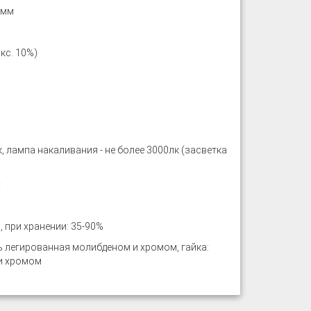
5мм
кс. 10%)
, лампа накаливания - не более 3000лк (засветка
℃
 при хранении: 35-90%
ь легированная молибденом и хромом, гайка:
и хромом