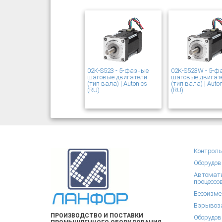
02K-S523 - 5-фазные
02K-S523W - 5-ф
шаговые двигатели
шаговые двигат
(тип вала) | Autonics
(тип вала) | Auto
(RU)
(RU)
Контроль
Оборудов
Автомати
процессо
Весоизме
Взрывоза
ПРОИЗВОДСТВО И ПОСТАВКИ
Оборудов