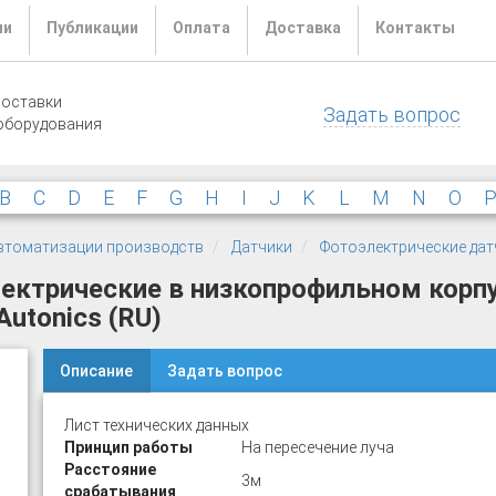
ли
Публикации
Оплата
Доставка
Контакты
поставки
Задать вопрос
оборудования
B
C
D
E
F
G
H
I
J
K
L
M
N
O
 автоматизации производств
Датчики
Фотоэлектрические дат
ектрические в низкопрофильном корп
utonics (RU)
Описание
Задать вопрос
Лист технических данных
Принцип работы
На пересечение луча
Расстояние
3м
срабатывания