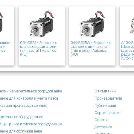
азные
04K-S525 - 5-фазные
04K-S525W - 5-фазные
A10K-S
ели
шаговые двигатели
шаговые двигатели
Шести
nics
(тип вала) | Autonics
(тип вала) | Autonics
шаговы
(RU)
(RU)
редукт
Autonic
ное и измерительное оборудование
О компании
ание для контроля и учета газов
Производители
зация производственных
Публикации
в
Сертификаты
рительное оборудование
Оплата
щищенное и силовое оборудование
Доставка
ание для обслуживание