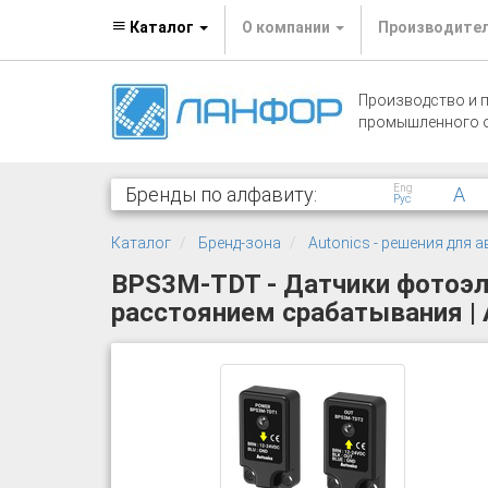
Каталог
О компании
Производите
Производство и 
промышленного 
Eng
Бренды по алфавиту:
A
Рус
Каталог
Бренд-зона
Autonics - решения для
BPS3M-TDT - Датчики фотоэл
расстоянием срабатывания | A