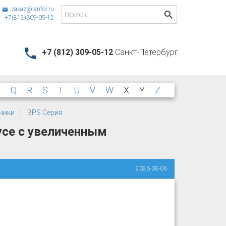
zakaz@lanfor.ru
+7(812)309-05-12
+7 (812) 309-05-12
Санкт-Петербург
P
Q
R
S
T
U
V
W
X
Y
Z
чики
BPS Серия
усе с увеличенным
2026-08-06