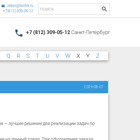
zakaz@lanfor.ru
+7(812)309-05-12
+7 (812) 309-05-12
Санкт-Петербург
P
Q
R
S
T
U
V
W
X
Y
Z
2026-08-07
я — лучшее решение для реализации задач по
е на данный товар. Для оформления заказа