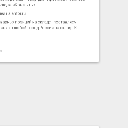
кладке «Контакты».
ией на
lanfor.ru
.
арных позиций на складе - поставляем
вка в любой город России на склад ТК -
и
.