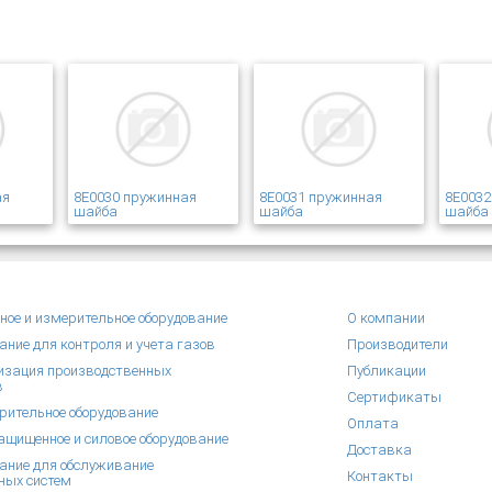
ая
8E0030 пружинная
8E0031 пружинная
8E0032
шайба
шайба
шайба
ное и измерительное оборудование
О компании
ание для контроля и учета газов
Производители
зация производственных
Публикации
в
Сертификаты
рительное оборудование
Оплата
щищенное и силовое оборудование
Доставка
ание для обслуживание
Контакты
ных систем