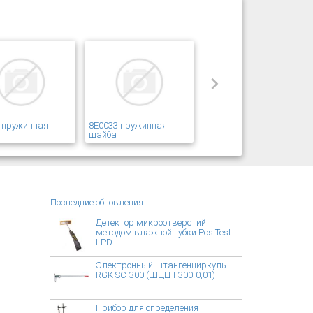
 пружинная
8E0033 пружинная
шайба
Последние обновления:
Детектор микроотверстий
методом влажной губки PosiTest
LPD
Электронный штангенциркуль
RGK SC-300 (ШЦЦ-I-300-0,01)
Прибор для определения