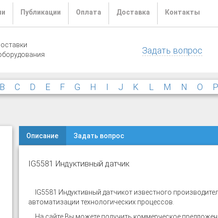
ли
Публикации
Оплата
Доставка
Контакты
поставки
Задать вопрос
оборудования
B
C
D
E
F
G
H
I
J
K
L
M
N
O
Описание
Задать вопрос
IG5581 Индуктивный датчик
IG5581 Индуктивный датчик
от известного производител
автоматизации технологических процессов.
На сайте
Вы можете получить коммерческое предложени