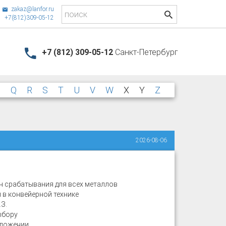
zakaz@lanfor.ru
+7(812)309-05-12
+7 (812) 309-05-12
Санкт-Петербург
P
Q
R
S
T
U
V
W
X
Y
Z
2026-08-06
 срабатывания для всех металлов
в конвейерной технике
З.
ыбору
оложении