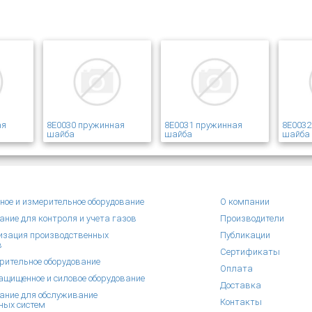
ая
8E0030 пружинная
8E0031 пружинная
8E0032
шайба
шайба
шайба
ное и измерительное оборудование
О компании
ание для контроля и учета газов
Производители
зация производственных
Публикации
в
Сертификаты
рительное оборудование
Оплата
щищенное и силовое оборудование
Доставка
ание для обслуживание
Контакты
ных систем