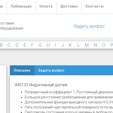
ли
Публикации
Оплата
Доставка
Контакты
поставки
Задать вопрос
оборудования
B
C
D
E
F
G
H
I
J
K
L
M
N
O
Описание
Задать вопрос
IM5133 Индуктивный датчик
Поправочный коэффициент 1: Постоянный диапазон
Большое расстояние срабатывания для применения 
Дополнительная функция выходного сигнала Н.О./Н.
Пять положений чувствительной поверхности по в
Светодиоды состояния хорошо видимы в любом п