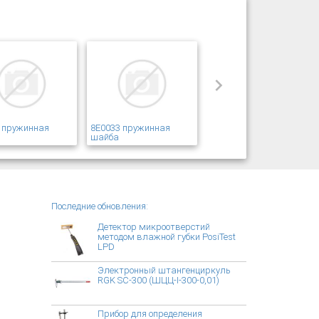
 пружинная
8E0033 пружинная
шайба
Последние обновления:
Детектор микроотверстий
методом влажной губки PosiTest
LPD
Электронный штангенциркуль
RGK SC-300 (ШЦЦ-I-300-0,01)
Прибор для определения