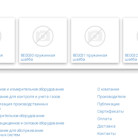
ая
8E0030 пружинная
8E0031 пружинная
8E0032
шайба
шайба
шайба
ное и измерительное оборудование
О компании
ание для контроля и учета газов
Производители
зация производственных
Публикации
в
Сертификаты
рительное оборудование
Оплата
щищенное и силовое оборудование
Доставка
ание для обслуживание
Контакты
ных систем