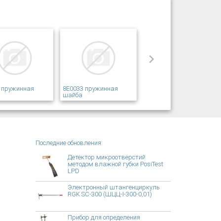
 пружинная
8E0033 пружинная
шайба
Последние обновления:
Детектор микроотверстий
методом влажной губки PosiTest
LPD
Электронный штангенциркуль
RGK SC-300 (ШЦЦ-I-300-0,01)
Прибор для определения