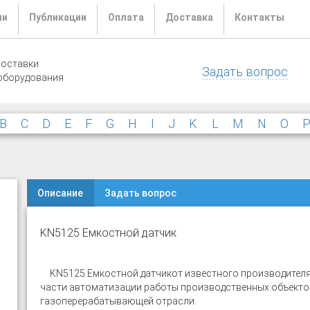
ли
Публикации
Оплата
Доставка
Контакты
поставки
Задать вопрос
оборудования
B
C
D
E
F
G
H
I
J
K
L
M
N
O
Описание
Задать вопрос
KN5125 Емкостной датчик
KN5125 Емкостной датчик
от известного производителя
части автоматизации работы производственных объектов
газоперерабатывающей отрасли.