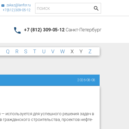
zakaz@lanfor.ru
+7(812)309-05-12
+7 (812) 309-05-12
Санкт-Петербург
P
Q
R
S
T
U
V
W
X
Y
Z
2026-08-08
 — используется для успешного решения задач в
 гражданского строительства, проектов нефте-