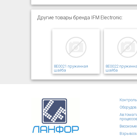
Другие товары бренда IFM Electronic:
8E0021 пружинная
8E0022 пружинн
шайба
шайба
Контроль
Оборудов
Автомати
процессо
Весоизме
Взрывоза