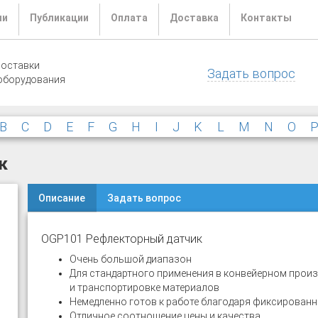
ли
Публикации
Оплата
Доставка
Контакты
поставки
Задать вопрос
оборудования
B
C
D
E
F
G
H
I
J
K
L
M
N
O
к
Описание
Задать вопрос
OGP101 Рефлекторный датчик
Очень большой диапазон
Для стандартного применения в конвейерном прои
и транспортировке материалов
Немедленно готов к работе благодаря фиксированн
Отличное соотношение цены и качества