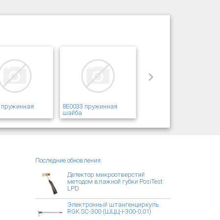
 пружинная
8E0033 пружинная
шайба
Последние обновления:
Детектор микроотверстий
методом влажной губки PosiTest
LPD
Электронный штангенциркуль
RGK SC-300 (ШЦЦ-I-300-0,01)