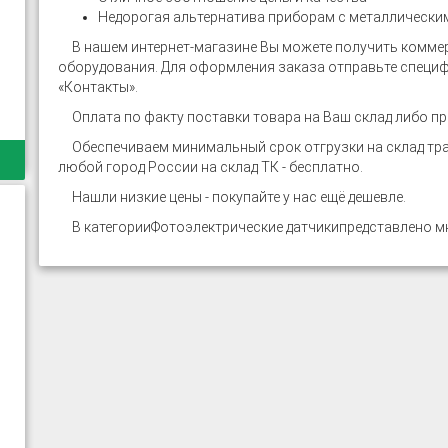
Недорогая альтернатива приборам с металлически
В нашем интернет-магазине
Вы можете получить коммер
оборудования. Для оформления заказа отправьте специф
«Контакты».
Оплата по факту поставки товара на Ваш склад либо пр
Обеспечиваем минимальный срок отгрузки на склад тра
любой город России на склад ТК - бесплатно.
Нашли низкие цены - покупайте у нас ещё дешевле.
В категории
Фотоэлектрические датчики
представлено м