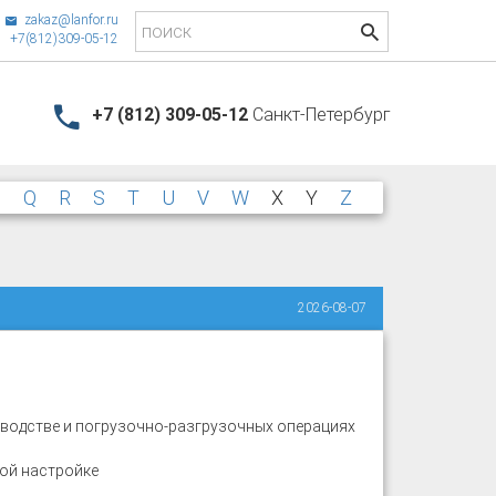
zakaz@lanfor.ru
+7(812)309-05-12
+7 (812) 309-05-12
Санкт-Петербург
P
Q
R
S
T
U
V
W
X
Y
Z
2026-08-07
зводстве и погрузочно-разгрузочных операциях
ой настройке