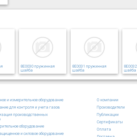
ая
8E0030 пружинная
8E0031 пружинная
8E0032
шайба
шайба
шайба
ное и измерительное оборудование
О компании
ание для контроля и учета газов
Производители
зация производственных
Публикации
в
Сертификаты
рительное оборудование
Оплата
щищенное и силовое оборудование
Доставка