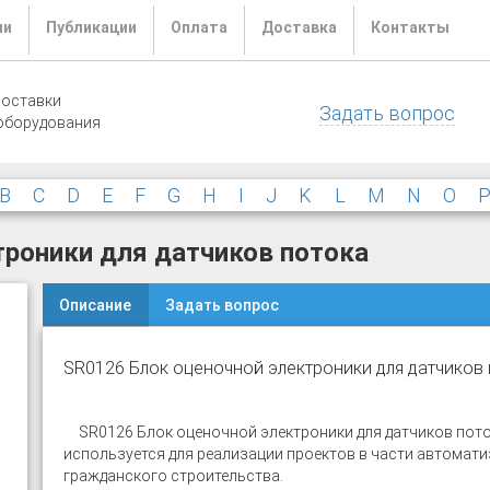
ли
Публикации
Оплата
Доставка
Контакты
поставки
Задать вопрос
оборудования
B
C
D
E
F
G
H
I
J
K
L
M
N
O
троники для датчиков потока
Описание
Задать вопрос
SR0126 Блок оценочной электроники для датчиков
SR0126 Блок оценочной электроники для датчиков пот
используется для реализации проектов в части автомат
гражданского строительства.