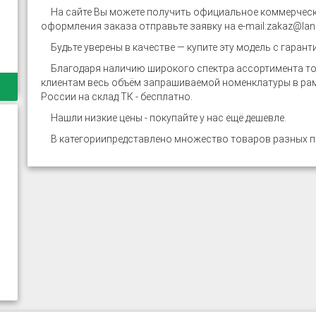
На сайте
Вы можете получить официальное коммерческ
оформления заказа отправьте заявку на e-mail:
zakaz@lanf
Будьте уверены в качестве — купите эту модель с гарант
Благодаря наличию широкого спектра ассортимента тов
клиентам весь объём запрашиваемой номенклатуры в рам
России на склад ТК - бесплатно.
Нашли низкие цены - покупайте у нас ещё дешевле.
В категории
представлено множество товаров разных п