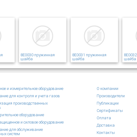
ая
8E0030 пружинная
8E0031 пружинная
8E0032
шайба
шайба
шайба
ное и измерительное оборудование
О компании
ание для контроля и учета газов
Производители
зация производственных
Публикации
в
Сертификаты
рительное оборудование
Оплата
щищенное и силовое оборудование
Доставка
ание для обслуживание
Контакты
ных систем