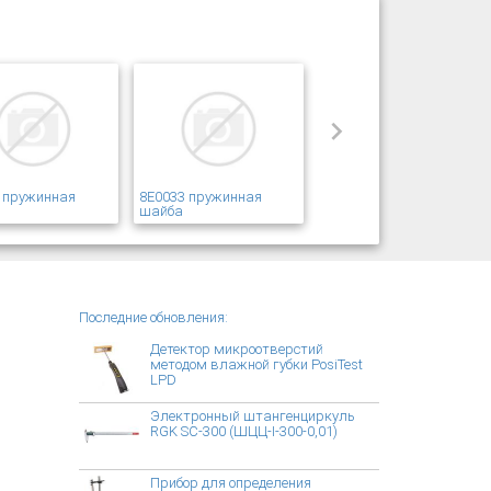
 пружинная
8E0033 пружинная
шайба
Последние обновления:
Детектор микроотверстий
методом влажной губки PosiTest
LPD
Электронный штангенциркуль
RGK SC-300 (ШЦЦ-I-300-0,01)
Прибор для определения