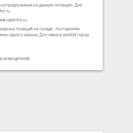
ое предложение на данную позицию. Для
or.ru
.
ией на
lanfor.ru
.
арных позиций на складе - поставляем
ках одного заказа. Доставка в любой город
роизводителей.