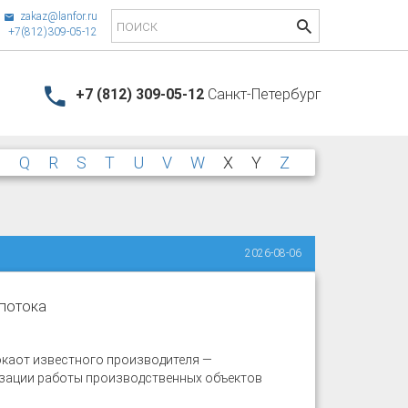
zakaz@lanfor.ru
+7(812)309-05-12
+7 (812) 309-05-12
Санкт-Петербург
P
Q
R
S
T
U
V
W
X
Y
Z
2026-08-06
 потока
ока
от известного производителя —
изации работы производственных объектов